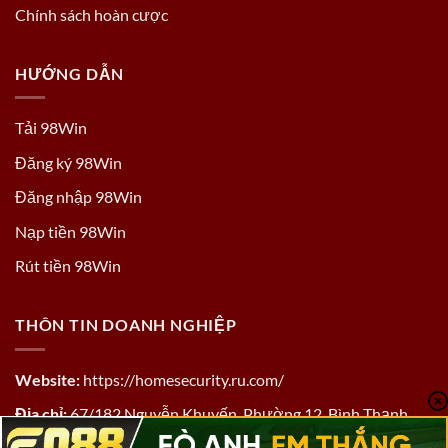
Chính sách hoàn cược
HƯỚNG DẪN
Tải 98Win
Đăng ký 98Win
Đăng nhập 98Win
Nạp tiền 98Win
Rút tiền 98Win
THÔN TIN DOANH NGHIỆP
Website:
https://homesecurity.ru.com/
Địa chỉ:
67/182 Nguyễn Khuyến, Phường 12, Bình Thạnh,
Hồ Chí Minh, Việt Nam