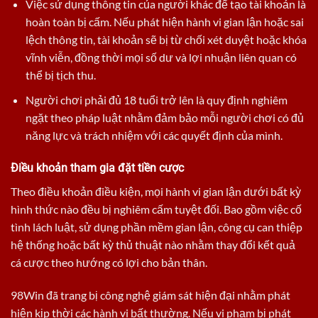
Việc sử dụng thông tin của người khác để tạo tài khoản là
hoàn toàn bị cấm. Nếu phát hiện hành vi gian lận hoặc sai
lệch thông tin, tài khoản sẽ bị từ chối xét duyệt hoặc khóa
vĩnh viễn, đồng thời mọi số dư và lợi nhuận liên quan có
thể bị tịch thu.
Người chơi phải đủ 18 tuổi trở lên là quy định nghiêm
ngặt theo pháp luật nhằm đảm bảo mỗi người chơi có đủ
năng lực và trách nhiệm với các quyết định của mình.
Điều khoản tham gia đặt tiền cược
Theo điều khoản điều kiện, mọi hành vi gian lận dưới bất kỳ
hình thức nào đều bị nghiêm cấm tuyệt đối. Bao gồm việc cố
tình lách luật, sử dụng phần mềm gian lận, công cụ can thiệp
hệ thống hoặc bất kỳ thủ thuật nào nhằm thay đổi kết quả
cá cược theo hướng có lợi cho bản thân.
98Win đã trang bị công nghệ giám sát hiện đại nhằm phát
hiện kịp thời các hành vi bất thường. Nếu vi phạm bị phát