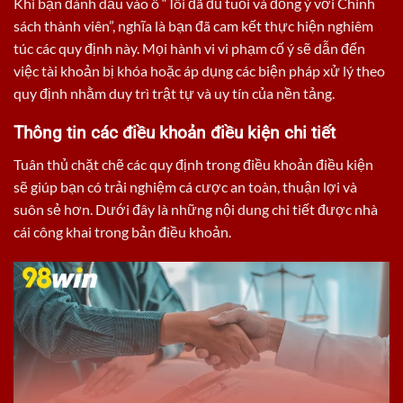
Khi bạn đánh dấu vào ô “Tôi đã đủ tuổi và đồng ý với Chính
sách thành viên”, nghĩa là bạn đã cam kết thực hiện nghiêm
túc các quy định này. Mọi hành vi vi phạm cố ý sẽ dẫn đến
việc tài khoản bị khóa hoặc áp dụng các biện pháp xử lý theo
quy định nhằm duy trì trật tự và uy tín của nền tảng.
Thông tin các điều khoản điều kiện chi tiết
Tuân thủ chặt chẽ các quy định trong điều khoản điều kiện
sẽ giúp bạn có trải nghiệm cá cược an toàn, thuận lợi và
suôn sẻ hơn. Dưới đây là những nội dung chi tiết được nhà
cái công khai trong bản điều khoản.