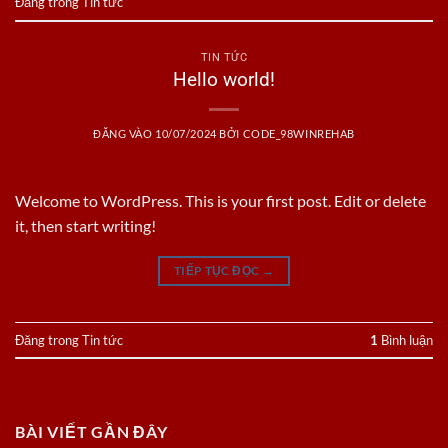
Đăng trong
Tin tức
TIN TỨC
Hello world!
ĐĂNG VÀO
10/07/2024
BỞI
CODE_98WINREHAB
Welcome to WordPress. This is your first post. Edit or delete
it, then start writing!
TIẾP TỤC ĐỌC
→
Đăng trong
Tin tức
1
Bình luận
BÀI VIẾT GẦN ĐÂY