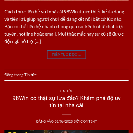
Cách thức liên hệ với nhà cái 98Win được thiết kế đa dạng
và tiện lợi, giúp người chơi dễ dàng kết nối bất cứ lúc nào.
Bạn có thể liên hệ nhanh chóng qua các kênh như chat trực
tuyến, hotline hoặc email. Mọi thắc mắc hay sự cố sẽ được
đội ngũ hỗ trợ […]
TIẾP TỤC ĐỌC
→
Đăng trong
Tin tức
TIN TỨC
98Win có thật sự lừa đảo? Khám phá độ uy
tín tại nhà cái
ĐĂNG VÀO
08/06/2025
BỞI
CONTENT