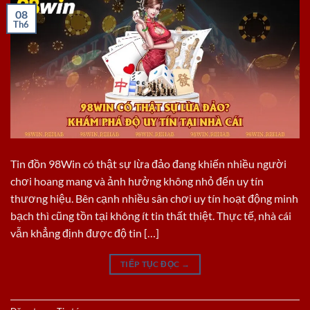
08
Th6
Tin đồn 98Win có thật sự lừa đảo đang khiến nhiều người
chơi hoang mang và ảnh hưởng không nhỏ đến uy tín
thương hiệu. Bên cạnh nhiều sân chơi uy tín hoạt động minh
bạch thì cũng tồn tại không ít tin thất thiệt. Thực tế, nhà cái
vẫn khẳng định được độ tin […]
TIẾP TỤC ĐỌC
→