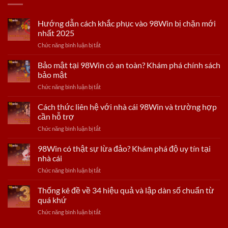
Hướng dẫn cách khắc phục vào 98Win bị chặn mới
nhất 2025
Chức năng bình luận bị tắt
ở
Hướng
dẫn
Bảo mật tại 98Win có an toàn? Khám phá chính sách
cách
bảo mật
khắc
Chức năng bình luận bị tắt
ở
phục
Bảo
vào
mật
Cách thức liên hệ với nhà cái 98Win và trường hợp
98Win
tại
bị
cần hỗ trợ
98Win
chặn
Chức năng bình luận bị tắt
ở
có
mới
Cách
an
nhất
thức
98Win có thật sự lừa đảo? Khám phá độ uy tín tại
toàn?
2025
liên
Khám
nhà cái
hệ
phá
Chức năng bình luận bị tắt
ở
với
chính
98Win
nhà
sách
có
Thống kê đề về 34 hiệu quả và lập dàn số chuẩn từ
cái
bảo
thật
98Win
quá khứ
mật
sự
và
Chức năng bình luận bị tắt
ở
lừa
trường
Thống
đảo?
hợp