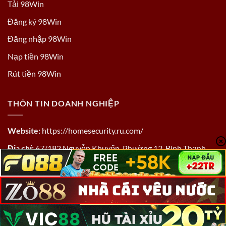
Tải 98Win
Đăng ký 98Win
Đăng nhập 98Win
Nạp tiền 98Win
Rút tiền 98Win
THÔN TIN DOANH NGHIỆP
Website:
https://homesecurity.ru.com/
Địa chỉ:
67/182 Nguyễn Khuyến, Phường 12, Bình Thạnh,
Hồ Chí Minh, Việt Nam
Hotline:
(+84) 093 785 6219
Email:
support@homesecurity.ru.com
Hastag: #
98win, 98_win, #98win_rehab