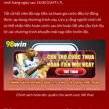
chơi hàng ngày sau 14:00 (GMT+7).
Tất cả hội viên đã nạp tiền và tham gia cược đều tự động
được áp dụng chương trình này. Lưu ý rằng người chơi chỉ
có thể nhận tiền hoàn cược sau khi hoàn tất yêu cầu tích lũy
từ các chương trình khuyến mãi nạp tiền trước đó.
Chính sách hoàn độc quyền cho sảnh cược thể thao