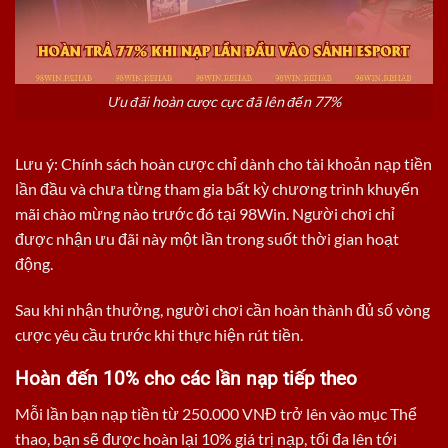
Ưu đãi hoàn cược cực đã lên đến 77%
Lưu ý: Chính sách hoàn cược chỉ dành cho tài khoản nạp tiền
lần đầu và chưa từng tham gia bất kỳ chương trình khuyến
mãi chào mừng nào trước đó tại 98Win. Người chơi chỉ
được nhận ưu đãi này một lần trong suốt thời gian hoạt
động.
Sau khi nhận thưởng, người chơi cần hoàn thành đủ số vòng
cược yêu cầu trước khi thực hiện rút tiền.
Hoàn đến 10% cho các lần nạp tiếp theo
Mỗi lần bạn nạp tiền từ 250.000 VNĐ trở lên vào mục Thể
thao, bạn sẽ được hoàn lại 10% giá trị nạp, tối đa lên tới