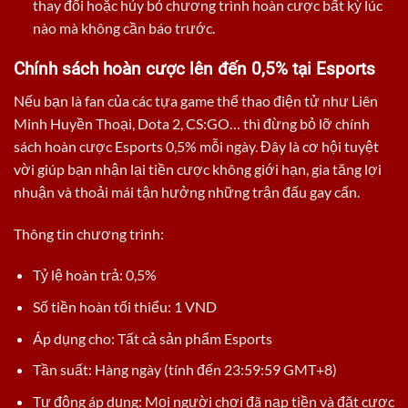
thay đổi hoặc hủy bỏ chương trình hoàn cược bất kỳ lúc
nào mà không cần báo trước.
Chính sách hoàn cược lên đến 0,5% tại Esports
Nếu bạn là fan của các tựa game thể thao điện tử như Liên
Minh Huyền Thoại, Dota 2, CS:GO… thì đừng bỏ lỡ chính
sách hoàn cược Esports 0,5% mỗi ngày. Đây là cơ hội tuyệt
vời giúp bạn nhận lại tiền cược không giới hạn, gia tăng lợi
nhuận và thoải mái tận hưởng những trận đấu gay cấn.
Thông tin chương trình:
Tỷ lệ hoàn trả: 0,5%
Số tiền hoàn tối thiểu: 1 VND
Áp dụng cho: Tất cả sản phẩm Esports
Tần suất: Hàng ngày (tính đến 23:59:59 GMT+8)
Tự động áp dụng: Mọi người chơi đã nạp tiền và đặt cược