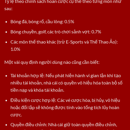
Tỷ lệ theo chính sách hoàn cược cụ thể theo từng môn như
sau:
Bóng đá, bóng rổ, cầu lông: 0.5%
Bóng chuyền, golf, các trò chơi sảnh vợt: 0.7%
Các môn thể thao khác (trừ E-Sports và Thể Thao Ảo):
1.0%
Một vài quy định người dùng nào cũng cần biết:
Tài khoản hợp lệ: Nếu phát hiện hành vi gian lận khi tạo
nhiều tài khoản, nhà cái có quyền vô hiệu hóa toàn bộ số
tiền nạp và khóa tài khoản.
Điều kiện cược hợp lệ: Các vé cược hòa, bị hủy, vô hiệu
hoặc đối lập sẽ không được tính vào tổng tích lũy hoàn
cược.
Quyền điều chỉnh: Nhà cái giữ toàn quyền điều chỉnh,