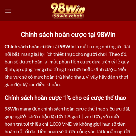
Bỏ
qua
nội
dung
Chính sách hoàn cược tại 98Win
Chính sách hoàn cược
tại
98Win
là một trong những ưu đãi
nổi bật, mang lại lợi ích thiết thực cho người chơi. Theo đó,
bạn sẽ được hoàn lại một phần tiền cược dựa trên tỷ lệ quy
định, áp dụng riêng cho từng trò chơi hoặc sảnh cược. Mỗi
khu vực sẽ có mức hoàn trả khác nhau, vì vậy hãy dành thời
gian đọc kỹ các điều khoản.
Chính sách hoàn cược 1% cho cá cược thể thao
98Win mang đến chính sách hoàn cược thể thao siêu ưu đãi,
giúp người chơi nhận lại tới 1% giá trị vé cược, với mức
hoàn trả tối thiểu chỉ 1.000 VND và không giới hạn số tiền
hoàn trả tối đa. Tiền hoàn sẽ được cộng vào tài khoản người