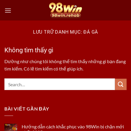
Bỏ
qua
nội
dung
LƯU TRỮ DANH MỤC:
ĐÁ GÀ
Không tìm thấy gì
Dường như chúng tôi không thể tìm thấy những gì bạn đang
tìm kiếm. Có lẽ tìm kiếm có thể giúp ích.
BÀI VIẾT GẦN ĐÂY
Hướng dẫn cách khắc phục vào 98Win bị chặn mới