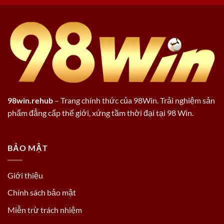
hiệu
tín
quả
tại
và
nhà
lập
cái
dàn
số
chuẩn
từ
quá
khứ
98win.rehub
– Trang chính thức của 98Win. Trải nghiệm sản
phẩm đẳng cấp thế giới, xứng tầm thời đại tại 98 Win.
BẢO MẬT
Giới thiệu
Chính sách bảo mật
Miễn trừ trách nhiệm